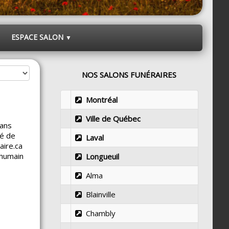
ESPACE SALON
▼
NOS SALONS FUNÉRAIRES
Montréal
Ville de Québec
dans
té de
Laval
aire.ca
 humain
Longueuil
Alma
Blainville
Chambly