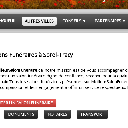
NGUEUIL
CONSEILS
PARTENAIRES
AUTRES VILLES
▼
▼
ons Funéraires à Sorel-Tracy
lleurSalonFuneraire.ca
, notre mission est de vous accompagner 
ment un salon funéraire digne de confiance, reconnu pour la quali
main.
Tous les salons funéraires présentés sur MeilleurSalonFuner
r compassion et leur engagement à offrir un service respectueux,
UTER UN SALON FUNÉRAIRE
MONUMENTS
NOTAIRES
TRANSPORT