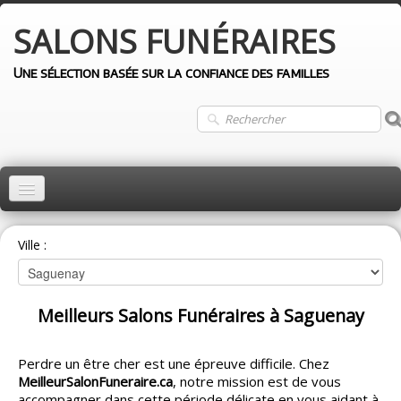
SALONS
FUNÉRAIRES
Une sélection basée sur la confiance des familles
ACCUEIL
Ville :
MONTRÉAL
QUÉBEC
Meilleurs Salons Funéraires à Saguenay
LAVAL
LONGUEUIL
Perdre un être cher est une épreuve difficile. Chez
MeilleurSalonFuneraire.ca
, notre mission est de vous
AUTRES VILLES
accompagner dans cette période délicate en vous aidant à