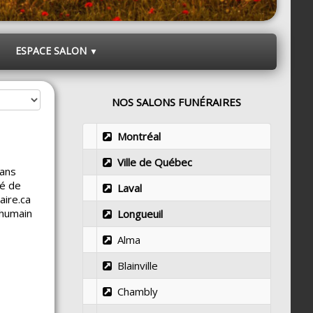
ESPACE SALON
▼
NOS SALONS FUNÉRAIRES
Montréal
Ville de Québec
dans
té de
Laval
aire.ca
 humain
Longueuil
Alma
Blainville
Chambly