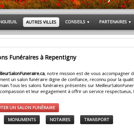
NGUEUIL
CONSEILS
PARTENAIRES
AUTRES VILLES
▼
▼
ons Funéraires à Repentigny
lleurSalonFuneraire.ca
, notre mission est de vous accompagner 
ment un salon funéraire digne de confiance, reconnu pour la quali
main.
Tous les salons funéraires présentés sur MeilleurSalonFuner
r compassion et leur engagement à offrir un service respectueux,
UTER UN SALON FUNÉRAIRE
MONUMENTS
NOTAIRES
TRANSPORT