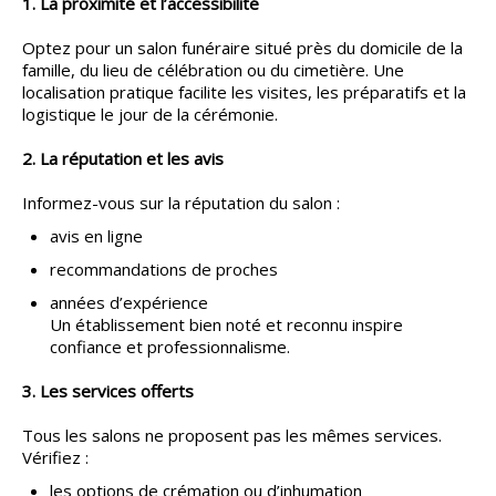
1. La proximité et l’accessibilité
CONSEILS
▼
Optez pour un salon funéraire situé près du domicile de la
famille, du lieu de célébration ou du cimetière. Une
PARTENAIRES
localisation pratique facilite les visites, les préparatifs et la
▼
logistique le jour de la cérémonie.
ESPACE SALON
▼
2. La réputation et les avis
Informez-vous sur la réputation du salon :
avis en ligne
recommandations de proches
années d’expérience
Un établissement bien noté et reconnu inspire
confiance et professionnalisme.
3. Les services offerts
Tous les salons ne proposent pas les mêmes services.
Vérifiez :
les options de crémation ou d’inhumation