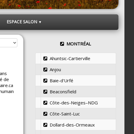
ESPACE SALON
▼
MONTRÉAL
Ahuntsic-Cartierville
Anjou
dans
té de
Baie-d'Urfé
aire.ca
 humain
Beaconsfield
Côte-des-Neiges–NDG
Côte-Saint-Luc
Dollard-des-Ormeaux