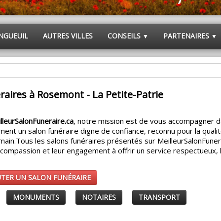
NGUEUIL
AUTRES VILLES
CONSEILS
PARTENAIRES
▼
▼
raires à Rosemont - La Petite-Patrie
lleurSalonFuneraire.ca
, notre mission est de vous accompagner 
ment un salon funéraire digne de confiance, reconnu pour la quali
main.
Tous les salons funéraires présentés sur MeilleurSalonFuner
r compassion et leur engagement à offrir un service respectueux,
UTER UN SALON FUNÉRAIRE
MONUMENTS
NOTAIRES
TRANSPORT