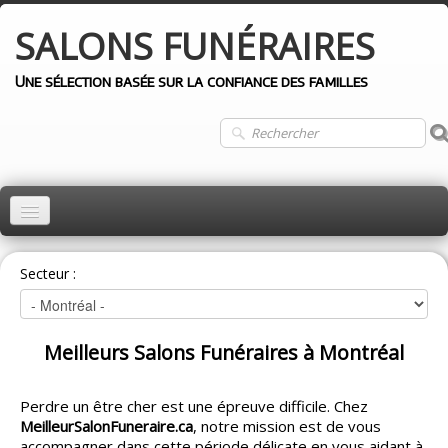
SALONS
FUNÉRAIRES
Une sélection basée sur la confiance des familles
ACCUEIL
Secteur :
MONTRÉAL
QUÉBEC
Meilleurs Salons Funéraires à Montréal
LAVAL
LONGUEUIL
Perdre un être cher est une épreuve difficile. Chez
MeilleurSalonFuneraire.ca
, notre mission est de vous
AUTRES VILLES
accompagner dans cette période délicate en vous aidant à